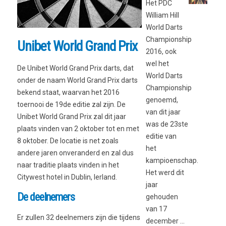
Het PDC
William Hill
World Darts
Championship
Unibet World Grand Prix
2016, ook
wel het
De Unibet World Grand Prix darts, dat
World Darts
onder de naam World Grand Prix darts
Championship
bekend staat, waarvan het 2016
genoemd,
toernooi de 19de editie zal zijn. De
van dit jaar
Unibet World Grand Prix zal dit jaar
was de 23ste
plaats vinden van 2 oktober tot en met
editie van
8 oktober. De locatie is net zoals
het
andere jaren onveranderd en zal dus
kampioenschap.
naar traditie plaats vinden in het
Het werd dit
Citywest hotel in Dublin, Ierland.
jaar
De deelnemers
gehouden
van 17
Er zullen 32 deelnemers zijn die tijdens
december ...