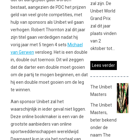
zal zijn. De
bestaat, aangezien de PDC het prijzen
Unibet World
geld van veel grote competities, met
Grand Prix
hulp van sponsors als Unibet wil gaan
zal dit jaar
verhogen. Robert Thornton zal dit jaar
plaats vinden
zijn titel gaan verdedigen nadat hij
van 2
vorig jaar met 5 tegen 4 sets
Michael
oktober tot...
van Gerwen
versloeg. Het is een double
in, double out toernooi. Dit wil zeggen
Lees verder
dat de darter een double moet gooien
om de partij te mogen beginnen, en dat
hij een double moet gooien om de leg
The Unibet
te winnen.
Masters
Aan sponsor Unibet zal het
The Unibet
waarschijnlijk in ieder geval niet liggen.
Masters,
Deze online bookmaker is een van de
beter bekend
grootste aanbieders van online
onder de
sportweddenschappen wereldwijd.
naam The
Daarnaast kun je via het portaal van