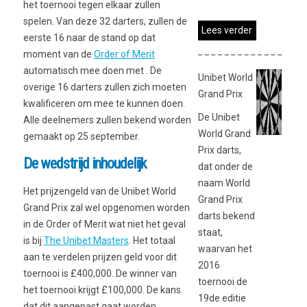
het toernooi tegen elkaar zullen
spelen. Van deze 32 darters, zullen de
Lees verder
eerste 16 naar de stand op dat
moment van de
Order of Merit
automatisch mee doen met . De
Unibet World
overige 16 darters zullen zich moeten
Grand Prix
kwalificeren om mee te kunnen doen.
De Unibet
Alle deelnemers zullen bekend worden
World Grand
gemaakt op 25 september.
Prix darts,
De wedstrijd inhoudelijk
dat onder de
naam World
Het prijzengeld van de Unibet World
Grand Prix
Grand Prix zal wel opgenomen worden
darts bekend
in de Order of Merit wat niet het geval
staat,
is bij
The Unibet Masters
. Het totaal
waarvan het
aan te verdelen prijzen geld voor dit
2016
toernooi is £400,000. De winner van
toernooi de
het toernooi krijgt £100,000. De kans
19de editie
dat dit aangepast gaat worden