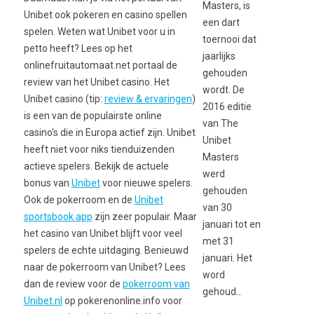
Masters, is
Unibet ook pokeren en casino spellen
een dart
spelen. Weten wat Unibet voor u in
toernooi dat
petto heeft? Lees op het
jaarlijks
onlinefruitautomaat.net portaal de
gehouden
review van het Unibet casino. Het
wordt. De
Unibet casino (tip:
review & ervaringen
)
2016 editie
is een van de populairste online
van The
casino's die in Europa actief zijn. Unibet
Unibet
heeft niet voor niks tienduizenden
Masters
actieve spelers. Bekijk de actuele
werd
bonus van
Unibet
voor nieuwe spelers.
gehouden
Ook de pokerroom en de
Unibet
van 30
sportsbook app
zijn zeer populair. Maar
januari tot en
het casino van Unibet blijft voor veel
met 31
spelers de echte uitdaging. Benieuwd
januari. Het
naar de pokerroom van Unibet? Lees
word
dan de review voor de
pokerroom van
gehoud...
Unibet.nl
op pokerenonline.info voor