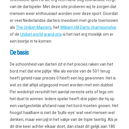
van de dartspeler. Met deze site proberen wij te zorgen dat
mensen weer enthousiast worden over deze sport. Doordat
er veel Nederlandse darters meedoen met grote toernooien
als
The Unibet Masters
, het
William Hill Darts championship
of de
Unibet world grand prix
is het niet erg moeilijk om er
een beetje in te komen.
De basis
De schoonheid van darten zit in het precies raken van het
bord met dat ene pijltje. Wie als eerste van de 501 terug
heeft geteld naar precies 0 heeft een leg gewonnen. Het is
wel zo dat altijd uitgegooid moet worden met een dubbel.
Per wedstrijd verschilt het aantal vereiste sets of legs om
het duel te winnen. Iedere speler heeft drie pijlen die hij op
een vastgestelde afstand naar het bord moeten gooien. Het
hoogst haalbare is niet de 'bulls-eye' wat veel mensen wel
denken, maar een pijl in het vakje van de triple twintig. Als je
dit drie keer achter elkaar doet, dan staat dit gelijk aan 180