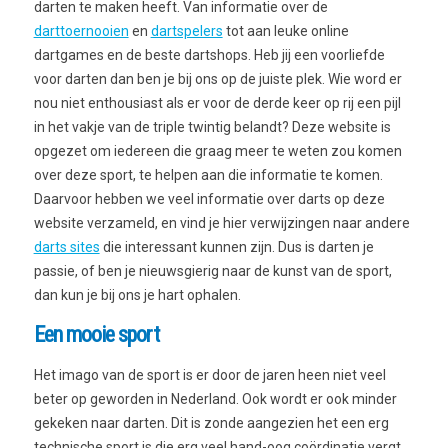
darten te maken heeft. Van informatie over de
darttoernooien
en
dartspelers
tot aan leuke online
dartgames en de beste dartshops. Heb jij een voorliefde
voor darten dan ben je bij ons op de juiste plek. Wie word er
nou niet enthousiast als er voor de derde keer op rij een pijl
in het vakje van de triple twintig belandt? Deze website is
opgezet om iedereen die graag meer te weten zou komen
over deze sport, te helpen aan die informatie te komen.
Daarvoor hebben we veel informatie over darts op deze
website verzameld, en vind je hier verwijzingen naar andere
darts sites
die interessant kunnen zijn. Dus is darten je
passie, of ben je nieuwsgierig naar de kunst van de sport,
dan kun je bij ons je hart ophalen.
Een mooie sport
Het imago van de sport is er door de jaren heen niet veel
beter op geworden in Nederland. Ook wordt er ook minder
gekeken naar darten. Dit is zonde aangezien het een erg
technische sport is die erg veel hand-oog coördinatie vergt