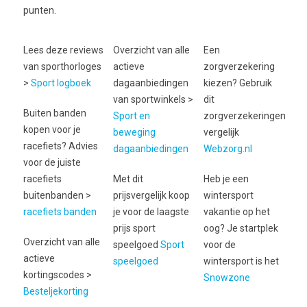
punten.
Lees deze reviews
Overzicht van alle
Een
van sporthorloges
actieve
zorgverzekering
>
Sport logboek
dagaanbiedingen
kiezen? Gebruik
van sportwinkels >
dit
Buiten banden
Sport en
zorgverzekeringen
kopen voor je
beweging
vergelijk
racefiets? Advies
dagaanbiedingen
Webzorg.nl
voor de juiste
racefiets
Met dit
Heb je een
buitenbanden >
prijsvergelijk koop
wintersport
racefiets banden
je voor de laagste
vakantie op het
prijs sport
oog? Je startplek
Overzicht van alle
speelgoed
Sport
voor de
actieve
speelgoed
wintersport is het
kortingscodes >
Snowzone
Besteljekorting